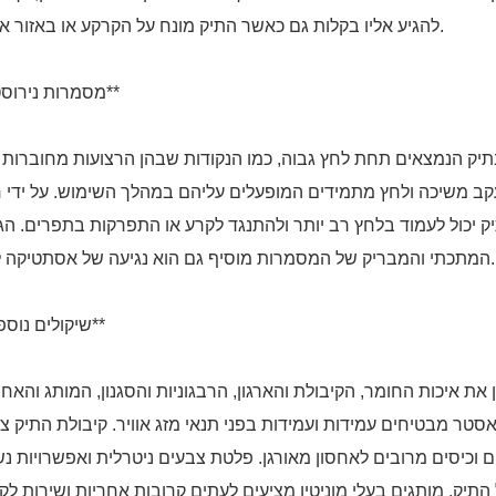
להגיע אליו בקלות גם כאשר התיק מונח על הקרקע או באזור אחסון.
**מסמרות נירוסטה**
ק הנמצאים תחת לחץ גבוה, כמו הנקודות שבהן הרצועות מחוברות ל
 עקב משיכה ולחץ מתמידים המופעלים עליהם במהלך השימוש. על ידי ח
יכול לעמוד בלחץ רב יותר ולהתנגד לקרע או התפרקות בתפרים. הג
המתכתי והמבריק של המסמרות מוסיף גם הוא נגיעה של אסתטיקה לתיק.
**שיקולים נוספים**
את איכות החומר, הקיבולת והארגון, הרבגוניות והסגנון, המותג והאחר
ליאסטר מבטיחים עמידות ועמידות בפני תנאי מזג אוויר. קיבולת התיק צ
וכיסים מרובים לאחסון מאורגן. פלטת צבעים ניטרלית ואפשרויות נ
יק. מותגים בעלי מוניטין מציעים לעתים קרובות אחריות ושירות לק