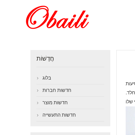
חֲדָשׁוֹת
בלוג

יעות
חדשות חברות

חלד.
חדשות מוצר

חדשות התעשייה
