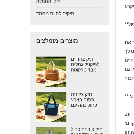
תיקי החתלה
תיקים לחיות מחמד
מוצרים מומלצים
ר את
ם לך
תיק צהריים
תיים
לפיקניק גמלים
י גם
מבד טרקוטה
תיק צידנית
פתוח בצבע
כחול כהה עם
הדפס שברון
חות,
דמי
תיק צידנית כחול
יתן