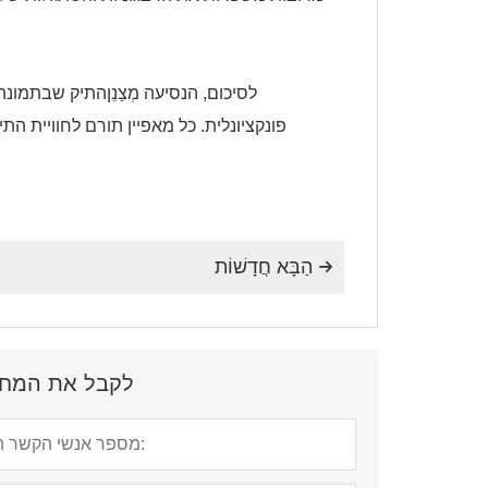
לסיכום, הנסיעה
מְצַנֵן
התיק שבתמונה 
פונקציונלית. כל מאפיין תורם לחוויית הת
הַבָּא חֲדָשׁוֹת

לקבל את המחיר ה