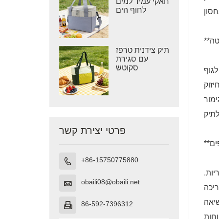
חאקי עמיד למים
לחוף הים
תיק צידנית טרפז
עם סגירת
סקוטש
גוף
יזוק
ימור
פרטי יצירת קשר
+86-15750775880

יות.
obaili08@obaili.net

ריכה
שיאה
86-592-7396312

וחות