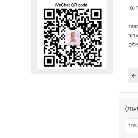
מופת
עבור
