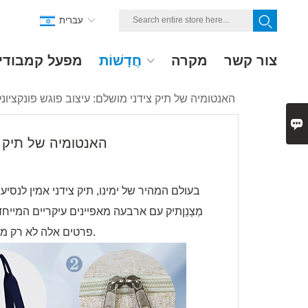
עברית
צור קשר
מקרה
חֲדָשׁוֹת
מפעל קמבודי
האנטומיה של תיק צידני מושלם: עיצוב פוגש פונקציונל

האנטומיה של תיק צי
בעולם המהיר של ימינו, תיק צידני אמין לנסי
מְצַנֵן
תיק עם ארבעה מאפיינים עיקריים המייחדי
פרטים אלה לא רק משפרים את הפונקציונליות של התיק אלא גם מוסיפים למראה האסתטי שלו.