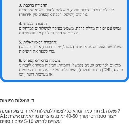
:
תחבורה ברכבת
3.
קיבולת גדולה ויציבות חזקה, מושלמת לסחר יבשתי למרחקים
ארוכים (למשל, רכבת אקספרס סין-אירופה).
:
תחבורה בכביש
4.
גמיש עם יכולות מדלת לדלת, משמש בעיקר למשלוחים למרחקים
קצרים או סחר גבול בין מדינות שכנות.
:
תחבורה רב-מודאלית
5.
משלב שני אופני הגעה או יותר (למשל, ימי + רכבת, אוויר + כביש)
כדי לשפר את היעילות.
:
משלוח בדואר/אקספרס
6.
מתאים לפריטים קטנים (למשל, דוגמיות, חבילות מסחר אלקטרוני
חוצות גבולות), המטופלים על ידי ענקיות בינלאומיות (DHL, פדקס
וכו') או מערכות דואר.
ד. שאלות נפוצות
שאלה 1: תוך כמה זמן אוכל לצפות למשלוח לאחר ביצוע הזמנה?
A1: ייצור סטנדרטי אורך 40-50 ימים. מוצרים מותאמים אישית
עשויים לדרוש 5-10 ימים נוספים.