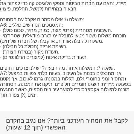
מיידי. נתאם עם חברות הביטוח וספקי הלוגיסטיקה כדי לפתור את
הבעיה במהירות (למשל, החלפה, פיצוי).
שאלה 6: אילו מסמכים אקבל עם הסחורה?
A6: המסמכים הנדרשים כוללים:
· חשבונית מסחרית (פרטי מוצר, כמות, מחיר, סכום כולל).
· הוכחת משלוח (שטר מטען להובלה ימית/רב-מודאלית, שטר דמי
משלוח להובלה אווירית, או קבלה של חברת שליחים).
· רשימת אריזה (תכולת כל חבילה).
· תעודת מקור (במידת הצורך).
· תעודות בדיקת איכות (למוצרים הרלוונטיים).
שאלה 7: המשלוח איחר. מה הבעיה? יש לנו צרכים דחופים.
A7: אנו מתנצלים בכנות על העיכוב. בעיות בלתי צפויות במפעל
(מחסור זמני בחומרי גלם, תקלות במכונה) גרמו לעיכוב, אך נקטנו
בפעולה מיידית: השגנו חומרים חלופיים ותיקנו את המכונה. הסחורה
מוכנה למשלוח אקספרס כדי למזער עיכובים נוספים, כאשר ההגעה
צפויה תוך [X] ימים.
לקבל את המחיר העדכני ביותר? אנו נגיב בהקדם
האפשרי (תוך 12 שעות)