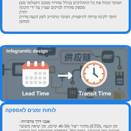
המוכר מנהל את כל התהליכים (כולל שחרור ממכס ותשלומי מס)
ומספק סחורה למיקום שצוין על ידי הקונה.
יִתרוֹן
חוסך לקונה טרחה לוגיסטית; המוכר מתחייב לזמן הגעה מדויק
למחסן.
לוחות זמנים לאספקה
:
אבני דרך מרכזיות
·
מחזור ייצור (40-50 ימים), זמן יציאה משוער (ETD), זמן הגעה
משוער (זמן משוער). בדרך כלל, האספקה מסתיימת תוך כשבוע