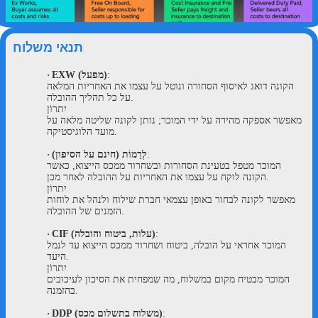
תנאי משלוח
:
EXW (מפעל)
·
הקונה דואג לאיסוף הסחורה ונוטל על עצמו את האחריות המלאה
על כל תהליך ההובלה.
יִתרוֹן
מאפשר אספקה מהירה על ידי המוכר; נותן לקונה שליטה מלאה על
מועד הלוגיסטיקה.
:
לְרַמוֹת (חינם על הסיפון)
·
המוכר מטפל בטעינת הסחורות ובשחרור ממכס הייצוא, כאשר
הקונה לוקח על עצמו את האחריות על ההובלה לאחר מכן.
יִתרוֹן
מאפשר לקונה לבחור באופן עצמאי חברת שילוח ולנהל את לוחות
הזמנים של ההובלה.
:
CIF (עלות, ביטוח והובלה)
·
המוכר אחראי על הובלה, ביטוח ושחרור ממכס הייצוא עד לנמל
היעד.
יִתרוֹן
המוכר מבטיח מקום במשלוח, מה שמפחית את הסיכון לעיכובים
בהזמנה.
:
DDP (משלוח בתשלום מכס)
·