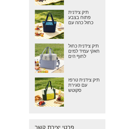
תיק צידנית
פתוח בצבע
כחול כהה עם
הדפס שברון
תיק צידנית כחול
חאקי עמיד למים
לחוף הים
תיק צידנית טרפז
עם סגירת
סקוטש
פרטי יצירת קשר