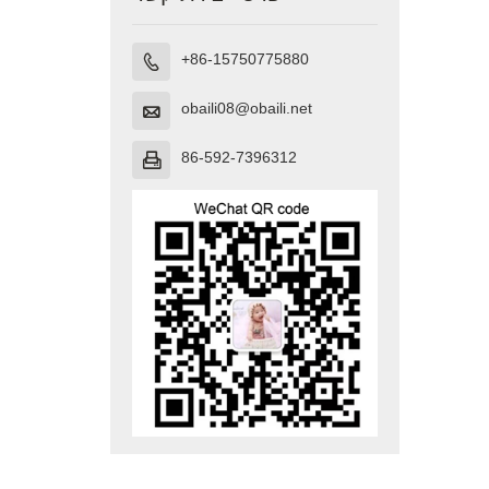
+86-15750775880

obaili08@obaili.net

86-592-7396312
