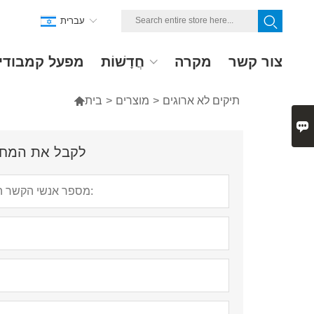
עברית
צור קשר
מקרה
חֲדָשׁוֹת
מפעל קמבודי
תיקים לא ארוגים
>
מוצרים
>
בית


לקבל את המחיר ה