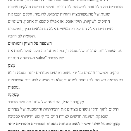
מבודדים תה חלב זוכה לתשומת לב גוברת. גולשים ברשת חולקים שיטות
שונות של טרנספורמציה וחוויות שימוש. לדוגמה, חלקם הפכו את
התיקים לשקיות, תיקי אוכל, או אפילו קופסאות אחסון. השינויים
היצירתיים האלה הם לא רק מעשיים אלא גם מלאים בכיף, ומושכים
תשומת לב רחבה.
השפעה על השוק והמותגים
עם הפופולריות הגוברת של מגמה זו, כמה מותגי תה חלב החלו לזהות את
ה-דדההה הנגזרת value" של מבודד
מְצַנֵן
תיקים ולמשוך צרכנים על ידי עיצוב דפוסים מעודנים יותר. מגמה זו לא
רק מביאה תשומת לב נוספת למותגים אלא גם מציעה לצעירים אפשרויות
נוספות.
מַסְקָנָה
מְצַנֵן
בסך הכל, התופעה של שינוי תה חלב מבודד
תיקים לתוך תיקי נוסעים מציגים את היצירתיות והחסכנות של צעירים
ומספקת רעיונות חדשים לאורח חיים בר קיימא וידידותי לסביבה.
מְצַנֵן
המפעל שלנו ימשיך לעצב סגנונות נוספים ומבודדים מהודרים יותר