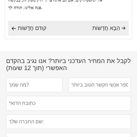
אל תהסס
תיקים. אם גם אתה צריך תיק מסוג זה, בבקשה
פנה אלינו. תודה לך.
הַבָּא חֲדָשׁוֹת
קודם חֲדָשׁוֹת


לקבל את המחיר העדכני ביותר? אנו נגיב בהקדם
האפשרי (תוך 12 שעות)