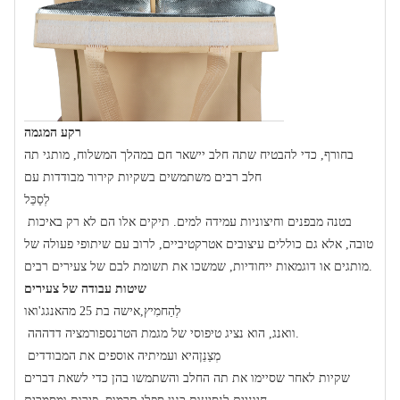
רקע המגמה
בחורף, כדי להבטיח שתה חלב יישאר חם במהלך המשלוח, מותגי תה
חלב רבים משתמשים בשקיות קירור מבודדות עם
לְסַכֵּל
בטנה מבפנים וחיצוניות עמידה למים. תיקים אלו הם לא רק באיכות
טובה, אלא גם כוללים עיצובים אטרקטיביים, לרוב עם שיתופי פעולה של
מותגים או דוגמאות ייחודיות, שמשכו את תשומת לבם של צעירים רבים.
שיטות עבודה של צעירים
לְהַחמִיץ
אישה בת 25 מהאנגג'ואו,
.
וואנג, הוא נציג טיפוסי של מגמת הטרנספורמציה דדההה
מְצַנֵן
היא ועמיתיה אוספים את המבודדים
שקיות לאחר שסיימו את תה החלב והשתמשו בהן כדי לשאת דברים