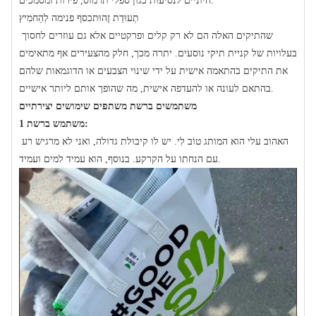
חיוניים לנסיעות כגון ספלי תרמוס, פירות ומסמכים.
תְעוּדַת זֶהוּת
כסף פנימה
לְהַחמִיץ
שהתיקים האלה הם לא רק קלים ופרקטיים אלא גם עוזרים לחסוך
בעלויות של קניית תיקי נוסעים. יתרה מכך, חלק מהצעירים אף מתאימים
את התיקים בהתאמה אישית על ידי שינוי הצבעים או הדוגמאות שלהם
בהתאם לעונה או להעדפה אישית, מה שהופך אותם ליותר אישיים.
משתמשים ברשת משתפים שימושים יצירתיים
משתמש ברשת 1:
האהוב עלי הוא המותג טוֹב לִי. יש לו קיבולת גדולה, ואני לא מרגיש רע
עם הנחתו על הקרקע. בנוסף, הוא עמיד למים ועמיד.