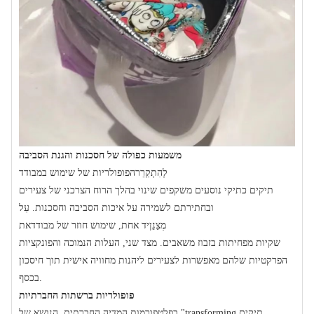
משמעות כפולה של חסכנות והגנת הסביבה
לְהִתְקַרֵר
הפופולריות של שימוש במבודד
תיקים כתיקי נוסעים משקפים שינוי בהלך הרוח הצרכני של צעירים
ובחתירתם לשמירה על איכות הסביבה וחסכנות. עַל
מְצַנֵן
יד אחת, שימוש חוזר של מבודד
את
שקיות מפחיתות בזבוז משאבים. מצד שני, העלות הנמוכה והפונקציות
הפרקטיות שלהם מאפשרות לצעירים ליהנות מחוויה אישית תוך חיסכון
בכסף.
פופולריות ברשתות החברתיות
בפלטפורמות המדיה החברתית, הנושא של "transforming תיקים