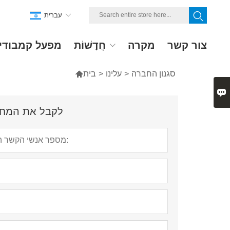
עברית
צור קשר
מקרה
חֲדָשׁוֹת
מפעל קמבודי
סגנון החברה
>
עלינו
>
בית


לקבל את המחיר ה