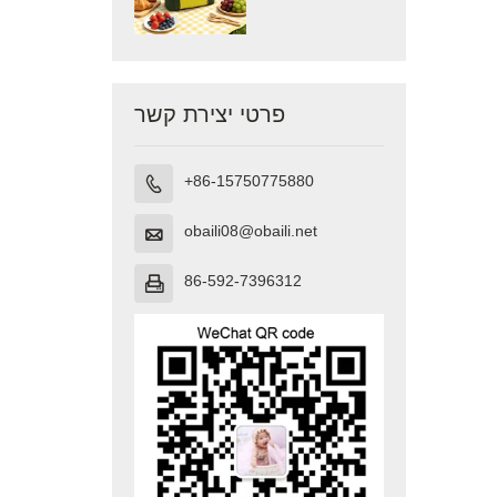
פרטי יצירת קשר
+86-15750775880

obaili08@obaili.net

86-592-7396312
