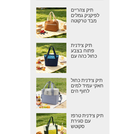
תיק צהריים
לפיקניק גמלים
מבד טרקוטה
תיק צידנית
פתוח בצבע
כחול כהה עם
הדפס שברון
תיק צידנית כחול
חאקי עמיד למים
לחוף הים
תיק צידנית טרפז
עם סגירת
סקוטש